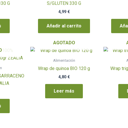
330 G
S/GLUTEN 330 G
4,99
€
s
Añadir al carrito
Añad
AGOTADO
O
Alimentación
A
ón
Wrap de quinoa BIO 120 g
Wrap tri
 SARRACENO
4,80
€
ALIA
Leer más
s