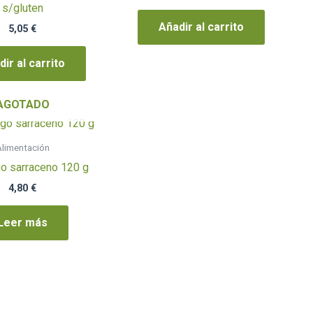
s/gluten
Añadir al carrito
5,05
€
ir al carrito
AGOTADO
limentación
go sarraceno 120 g
4,80
€
Leer más