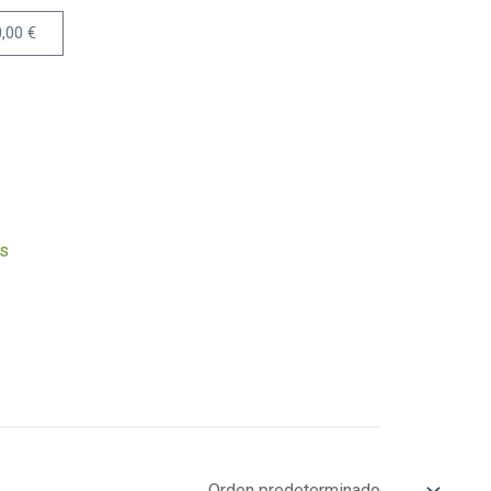
0,00
€
Carrito
s