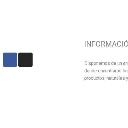
INFORMACI
F
I
a
n
Disponemos de un am
c
s
donde encontrarás lo
e
t
productos, naturales y
b
a
o
g
o
r
k
a
m