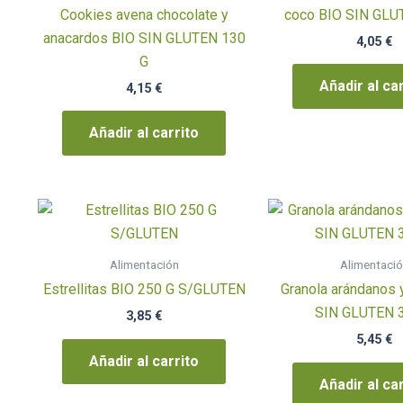
Cookies avena chocolate y
coco BIO SIN GLU
anacardos BIO SIN GLUTEN 130
4,05
€
G
Añadir al ca
4,15
€
Añadir al carrito
Alimentación
Alimentaci
Estrellitas BIO 250 G S/GLUTEN
Granola arándanos 
SIN GLUTEN 
3,85
€
5,45
€
Añadir al carrito
Añadir al ca