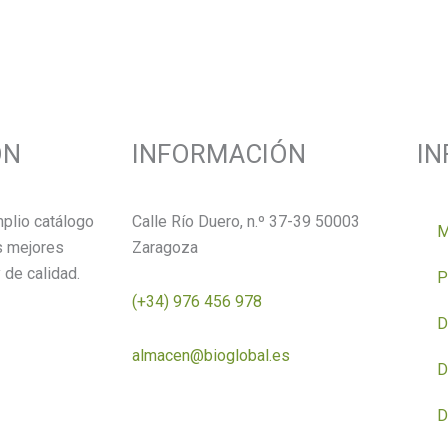
ÓN
INFORMACIÓN
I
plio catálogo
Calle Río Duero, n.º 37-39 50003
M
s mejores
Zaragoza
 de calidad.
P
(+34) 976 456 978
D
almacen@bioglobal.es
D
D