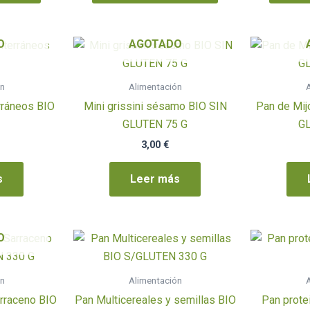
O
AGOTADO
ón
Alimentación
A
erráneos BIO
Mini grissini sésamo BIO SIN
Pan de Mij
GLUTEN 75 G
G
3,00
€
s
Leer más
O
ón
Alimentación
A
arraceno BIO
Pan Multicereales y semillas BIO
Pan prot