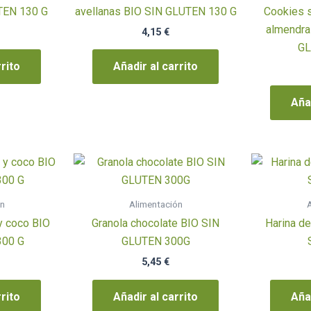
TEN 130 G
avellanas BIO SIN GLUTEN 130 G
Cookies 
almendra
4,15
€
GL
rrito
Añadir al carrito
Añad
ón
Alimentación
A
y coco BIO
Granola chocolate BIO SIN
Harina de
300 G
GLUTEN 300G
5,45
€
rrito
Añadir al carrito
Añad