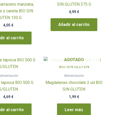
sarraceno manzana,
SIN GLUTEN 375 G
s y canela BIO SIN
4,99
€
UTEN 130 G
Añadir al carrito
4,05
€
ir al carrito
AGOTADO
limentación
Alimentación
 tapioca BIO 500 G
Magdalenas chocolate 2 ud BIO
S/GLUTEN
SIN GLUTEN
4,69
€
1,99
€
ir al carrito
Leer más