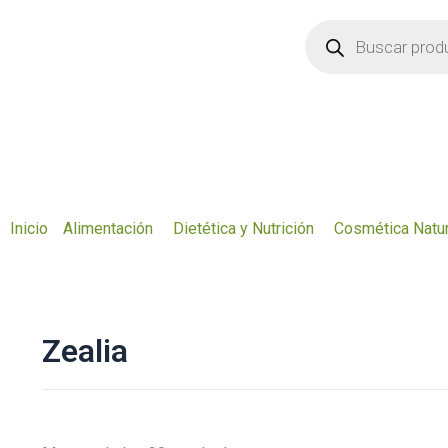
Ir
Búsqueda
de
al
productos
contenido
Inicio
Alimentación
Dietética y Nutrición
Cosmética Natur
Zealia