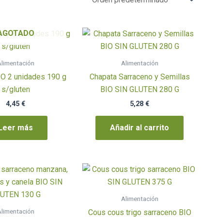
AGOTADO
limentación
Alimentación
IO 2 unidades 190 g
Chapata Sarraceno y Semillas
s/gluten
BIO SIN GLUTEN 280 G
4,45
€
5,28
€
Leer más
Añadir al carrito
Alimentación
limentación
Cous cous trigo sarraceno BIO