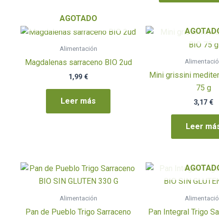
AGOTADO
AGOTAD
Alimentación
Alimentaci
Magdalenas sarraceno BIO 2ud
Mini grissini medit
1,99
€
75 g
Leer más
3,17
€
Leer má
AGOTAD
Alimentación
Alimentaci
Pan de Pueblo Trigo Sarraceno
Pan Integral Trigo S