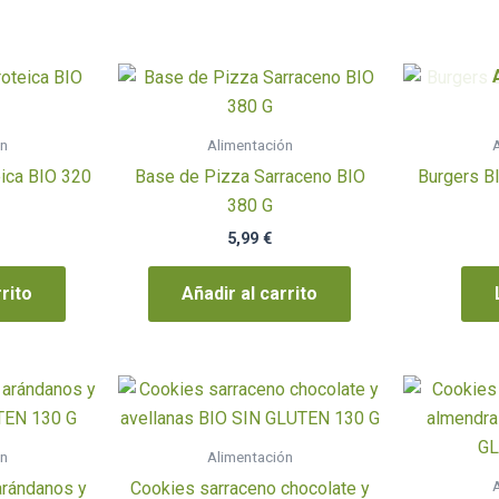
ón
Alimentación
A
ica BIO 320
Base de Pizza Sarraceno BIO
Burgers B
380 G
5,99
€
rrito
Añadir al carrito
ón
Alimentación
A
arándanos y
Cookies sarraceno chocolate y