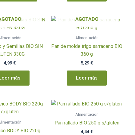
AGOTADO
AGOTADO
limentación
Alimentación
o y Semillas BIO SIN
Pan de molde trigo sarraceno BIO
LUTEN 330G
360 g
4,99
€
5,29
€
Leer más
Leer más
Alimentación
limentación
Pan rallado BIO 250 g s/gluten
eico BODY BIO 220g
4,44
€