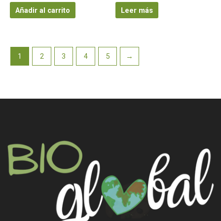
Añadir al carrito
Leer más
1
2
3
4
5
→