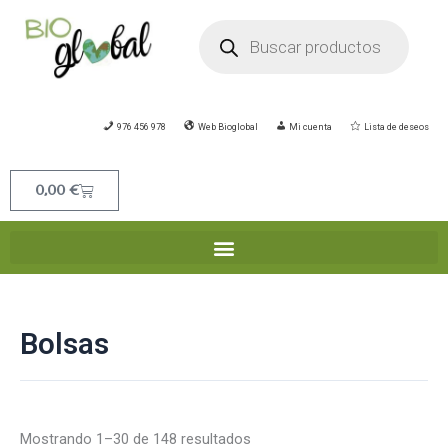
Ir
Búsqueda
de
al
productos
contenido
976 456 978
Web Bioglobal
Mi cuenta
Lista de deseos
Carrito
0,00
€
Bolsas
Mostrando 1–30 de 148 resultados