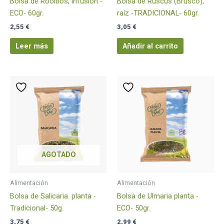
Bolsa de Rooibos, infusion -
Bolsa de Ruscus (Brusco),
ECO- 60gr.
raíz -TRADICIONAL- 60gr.
2,55
€
3,05
€
Leer más
Añadir al carrito
AGOTADO
Alimentación
Alimentación
Bolsa de Salicaria. planta -
Bolsa de Ulmaria planta -
Tradicional- 50g.
ECO- 50gr.
3,75
€
2,99
€