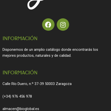
F
I
a
n
c
s
INFORMACIÓN
e
t
b
a
Disponemos de un amplio catálogo donde encontrarás los
o
g
mejores productos, naturales y de calidad.
o
r
k
a
m
INFORMACIÓN
Calle Río Duero, n.º 37-39 50003 Zaragoza
(+34) 976 456 978
almacen@bioglobal.es