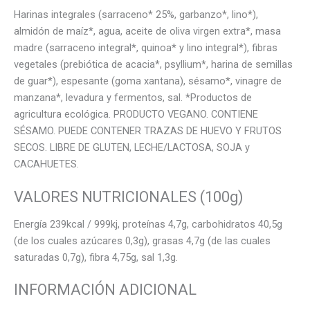
Harinas integrales (sarraceno* 25%, garbanzo*, lino*),
almidón de maíz*, agua, aceite de oliva virgen extra*, masa
madre (sarraceno integral*, quinoa* y lino integral*), fibras
vegetales (prebiótica de acacia*, psyllium*, harina de semillas
de guar*), espesante (goma xantana), sésamo*, vinagre de
manzana*, levadura y fermentos, sal. *Productos de
agricultura ecológica. PRODUCTO VEGANO. CONTIENE
SÉSAMO. PUEDE CONTENER TRAZAS DE HUEVO Y FRUTOS
SECOS. LIBRE DE GLUTEN, LECHE/LACTOSA, SOJA y
CACAHUETES.
VALORES NUTRICIONALES (100g)
Energía 239kcal / 999kj, proteínas 4,7g, carbohidratos 40,5g
(de los cuales azúcares 0,3g), grasas 4,7g (de las cuales
saturadas 0,7g), fibra 4,75g, sal 1,3g.
INFORMACIÓN ADICIONAL