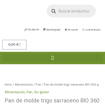
Ir
Búsqueda
de
al
productos
contenido
976 456 978
Web Bioglobal
Mi cuenta
Lista de deseos
Carrito
0,00
€
Inicio
/
Alimentación
/
Pan
/ Pan de molde trigo sarraceno BIO 360 g
Alimentación
,
Pan
,
Sin gluten
Pan de molde trigo sarraceno BIO 360