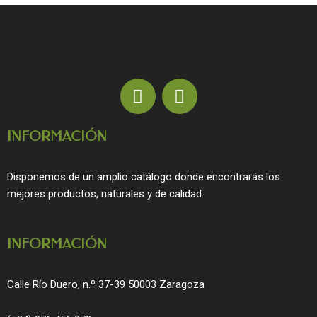
F
I
a
n
c
s
INFORMACIÓN
e
t
b
a
o
g
Disponemos de un amplio catálogo donde encontrarás los
o
r
mejores productos, naturales y de calidad.
k
a
m
INFORMACIÓN
Calle Río Duero, n.º 37-39 50003 Zaragoza