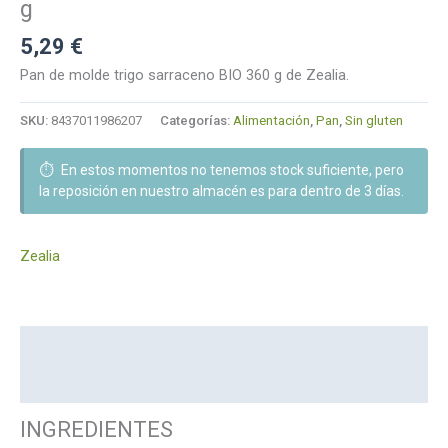
g
5,29
€
Pan de molde trigo sarraceno BIO 360 g de Zealia.
SKU:
8437011986207
Categorías:
Alimentación
,
Pan
,
Sin gluten
⏱️
En estos momentos no tenemos stock suficiente, pero
la reposición en nuestro almacén es para dentro de 3 días.
Zealia
Descripción
Marca
INGREDIENTES