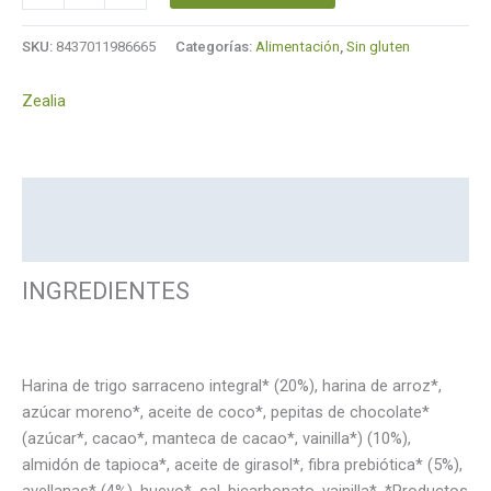
SKU:
8437011986665
Categorías:
Alimentación
,
Sin gluten
Zealia
Descripción
Marca
INGREDIENTES
Harina de trigo sarraceno integral* (20%), harina de arroz*,
azúcar moreno*, aceite de coco*, pepitas de chocolate*
(azúcar*, cacao*, manteca de cacao*, vainilla*) (10%),
almidón de tapioca*, aceite de girasol*, fibra prebiótica* (5%),