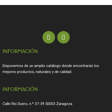
F
I
a
n
c
s
INFORMACIÓN
e
t
b
a
o
g
Disponemos de un amplio catálogo donde encontrarás los
o
r
mejores productos, naturales y de calidad.
k
a
m
INFORMACIÓN
Calle Río Duero, n.º 37-39 50003 Zaragoza