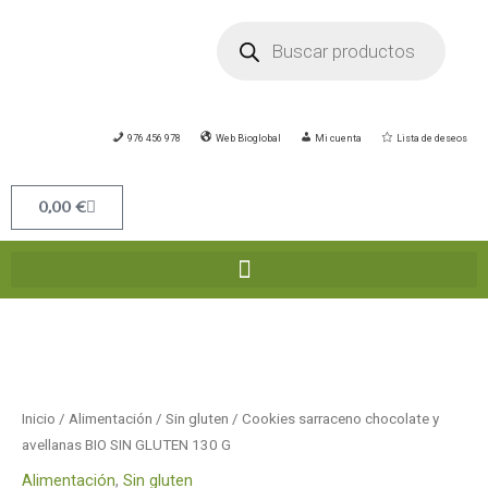
Ir
Búsqueda
de
al
productos
contenido
976 456 978
Web Bioglobal
Mi cuenta
Lista de deseos
Carrito
0,00
€
Cookies
sarraceno
chocolate
y
Inicio
/
Alimentación
/
Sin gluten
/ Cookies sarraceno chocolate y
avellanas
avellanas BIO SIN GLUTEN 130 G
BIO
Alimentación
,
Sin gluten