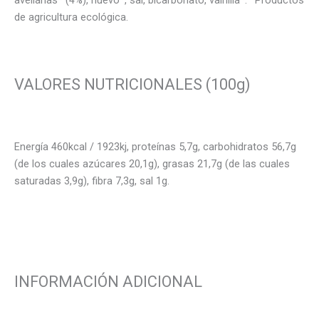
avellanas* (4%), huevo*, sal, bicarbonato, vainilla*. *Productos
de agricultura ecológica.
VALORES NUTRICIONALES (100g)
Energía 460kcal / 1923kj, proteínas 5,7g, carbohidratos 56,7g
(de los cuales azúcares 20,1g), grasas 21,7g (de las cuales
saturadas 3,9g), fibra 7,3g, sal 1g.
INFORMACIÓN ADICIONAL