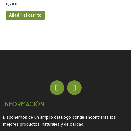
6,28
€
Añadir al carrito
F
I
a
n
c
s
INFORMACIÓN
e
t
b
a
Disponemos de un amplio catálogo donde encontrarás los
o
g
mejores productos, naturales y de calidad.
o
r