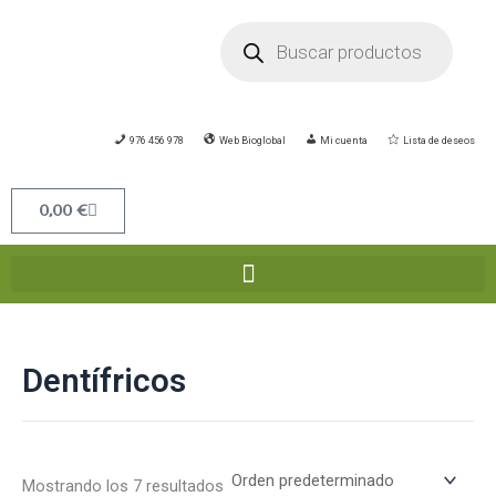
Ir
Búsqueda
de
al
productos
contenido
976 456 978
Web Bioglobal
Mi cuenta
Lista de deseos
Carrito
0,00
€
Dentífricos
Mostrando los 7 resultados