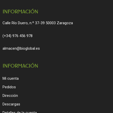
k
a
m
INFORMACIÓN
Calle Río Duero, n.º 37-39 50003 Zaragoza
(+34) 976 456 978
almacen@bioglobal.es
INFORMACIÓN
Mi cuenta
Pedidos
Dirección
Descargas
Detalles de la cuenta