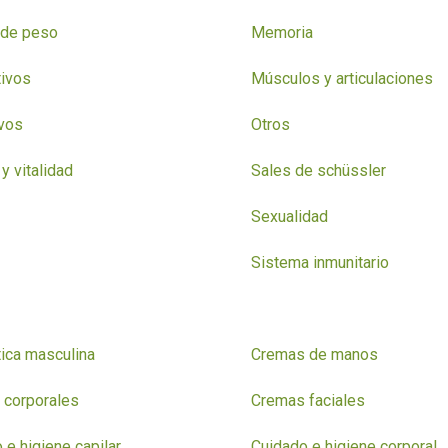
 de peso
Memoria
ivos
Músculos y articulaciones
vos
Otros
y vitalidad
Sales de schüssler
Sexualidad
Sistema inmunitario
ica masculina
Cremas de manos
 corporales
Cremas faciales
 e higiene capilar
Cuidado e higiene corporal