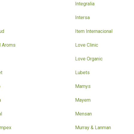
Integralia
Intersa
ud
Item Internacional
l Aroms
Love Clinic
Love Organic
t
Lubets
e
Marnys
a
Mayem
l
Mensan
Impex
Murray & Lanman