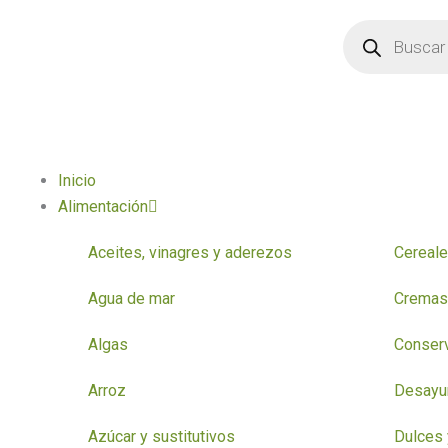
Ir
Búsqueda
de
al
productos
contenido
Inicio
Alimentación
Aceites, vinagres y aderezos
Cereale
Agua de mar
Cremas 
Algas
Conser
Arroz
Desayun
Azúcar y sustitutivos
Dulces 