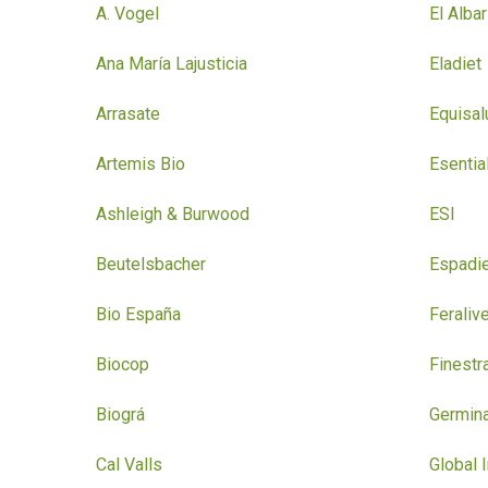
A. Vogel
El Albar
Ana María Lajusticia
Eladiet
Arrasate
Equisal
Artemis Bio
Esentia
Ashleigh & Burwood
ESI
Beutelsbacher
Espadie
Bio España
Feraliv
Biocop
Finestr
Biográ
Germina
Cal Valls
Global 