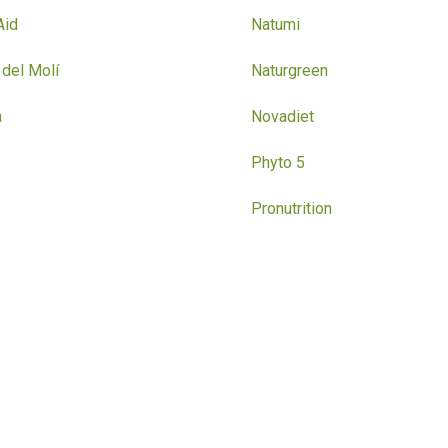
Aid
Natumi
del Molí
Naturgreen
a
Novadiet
Phyto 5
Pronutrition