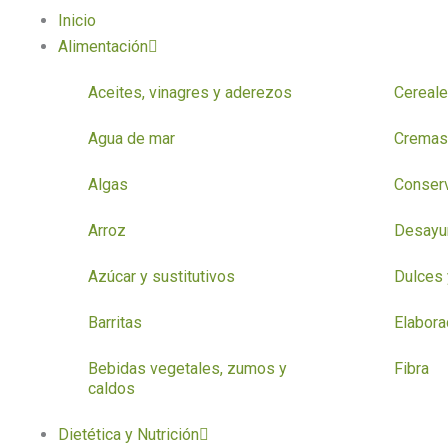
Inicio
Alimentación
Aceites, vinagres y aderezos
Cereale
Agua de mar
Cremas 
Algas
Conser
Arroz
Desayun
Azúcar y sustitutivos
Dulces 
Barritas
Elabor
Bebidas vegetales, zumos y
Fibra
caldos
Dietética y Nutrición