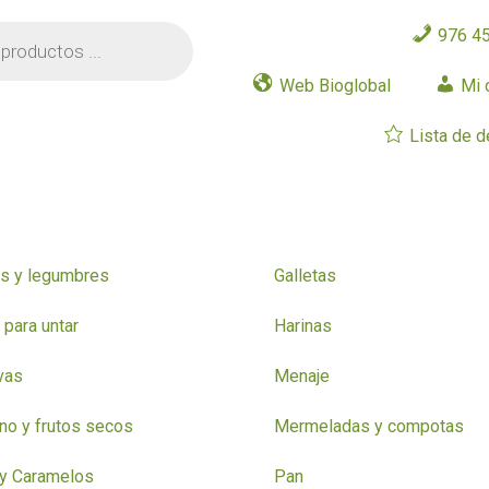
976 4
Web Bioglobal
Mi 
Lista de 
s y legumbres
Galletas
para untar
Harinas
vas
Menaje
o y frutos secos
Mermeladas y compotas
y Caramelos
Pan