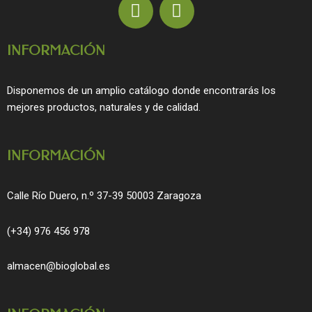
F
I
a
n
c
s
INFORMACIÓN
e
t
b
a
o
g
Disponemos de un amplio catálogo donde encontrarás los
o
r
mejores productos, naturales y de calidad.
k
a
m
INFORMACIÓN
Calle Río Duero, n.º 37-39 50003 Zaragoza
(+34) 976 456 978
almacen@bioglobal.es