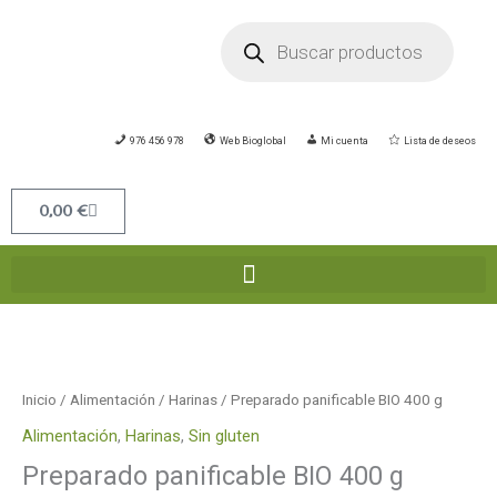
Ir
Búsqueda
de
al
productos
contenido
976 456 978
Web Bioglobal
Mi cuenta
Lista de deseos
Carrito
0,00
€
Preparado
panificable
BIO
Inicio
/
Alimentación
/
Harinas
/ Preparado panificable BIO 400 g
400
Alimentación
,
Harinas
,
Sin gluten
g
Preparado panificable BIO 400 g
cantidad