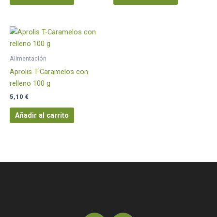
Alimentación
Aprolis T-Caramelos con
relleno 100 g
5,10
€
Añadir al carrito