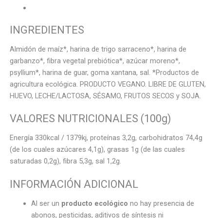
INGREDIENTES
Almidón de maíz*, harina de trigo sarraceno*, harina de
garbanzo*, fibra vegetal prebiótica*, azúcar moreno*,
psyllium*, harina de guar, goma xantana, sal. *Productos de
agricultura ecológica. PRODUCTO VEGANO. LIBRE DE GLUTEN,
HUEVO, LECHE/LACTOSA, SÉSAMO, FRUTOS SECOS y SOJA.
VALORES NUTRICIONALES (100g)
Energía 330kcal / 1379kj, proteínas 3,2g, carbohidratos 74,4g
(de los cuales azúcares 4,1g), grasas 1g (de las cuales
saturadas 0,2g), fibra 5,3g, sal 1,2g.
INFORMACIÓN ADICIONAL
Al ser un
producto ecológico
no hay presencia de
abonos, pesticidas, aditivos de síntesis ni