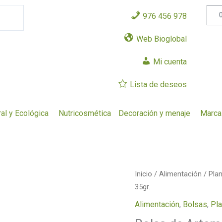
976 456 978
Web Bioglobal
Mi cuenta
Lista de deseos
al y Ecológica
Nutricosmética
Decoración y menaje
Marca
Bolsa
Inicio
/
Alimentación
/
Pla
de
35gr.
Artemisa
Alimentación
,
Bolsas
,
Pla
Vulgaris,