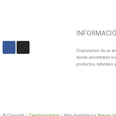
INFORMACI
F
I
a
n
Disponemos de un am
c
s
donde encontrarás lo
e
t
productos, naturales y
b
a
o
g
o
r
k
a
m
© Copyright –
Tienda bioglobal
– Web diseñada por
Nuevas I