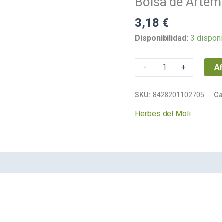
Bolsa de Artemi
planta
-
3,18
€
ECO-
Disponibilidad:
3 dispon
35gr.
cantidad
Añ
-
+
SKU:
8428201102705
Ca
Herbes del Molí