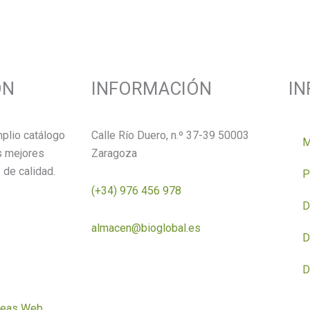
ÓN
INFORMACIÓN
I
plio catálogo
Calle Río Duero, n.º 37-39 50003
M
s mejores
Zaragoza
 de calidad.
P
(+34) 976 456 978
D
almacen@bioglobal.es
D
D
deas Web