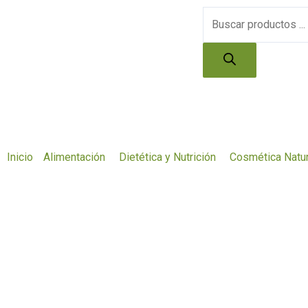
Ir
Búsqueda
al
de
contenido
productos
Inicio
Alimentación
Dietética y Nutrición
Cosmética Natur