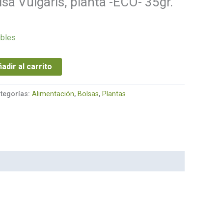
sa Vulgaris, planta -ECO- 35gr.
ibles
adir al carrito
tegorías:
Alimentación
,
Bolsas
,
Plantas