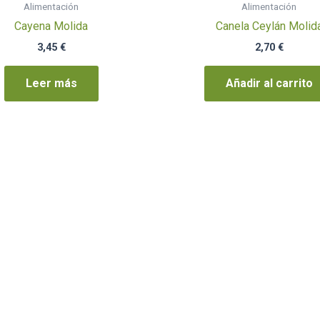
Alimentación
Alimentación
Cayena Molida
Canela Ceylán Molid
3,45
€
2,70
€
Leer más
Añadir al carrito