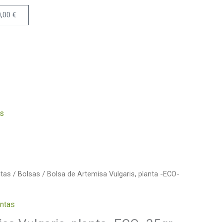
0,00
€
Carrito
s
ntas
/
Bolsas
/ Bolsa de Artemisa Vulgaris, planta -ECO-
ntas