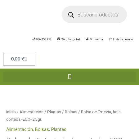
Ir
Búsqueda
de
al
productos
contenido
976 456 978
Web Bioglobal
Mi cuenta
Lista de deseos
Carrito
0,00
€
Inicio
/
Alimentación
/
Plantas
/
Bolsas
/ Bolsa de Estevia, hoja
cortada -ECO- 25gr.
Alimentación
,
Bolsas
,
Plantas