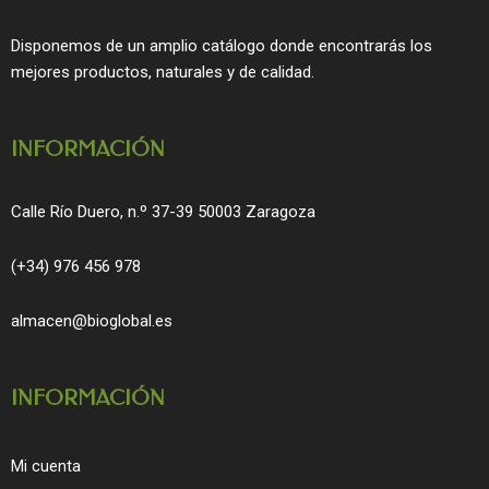
b
a
o
g
Disponemos de un amplio catálogo donde encontrarás los
o
r
mejores productos, naturales y de calidad.
k
a
m
INFORMACIÓN
Calle Río Duero, n.º 37-39 50003 Zaragoza
(+34) 976 456 978
almacen@bioglobal.es
INFORMACIÓN
Mi cuenta