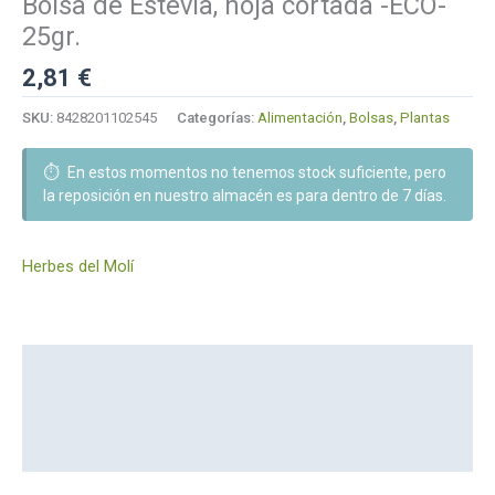
Bolsa de Estevia, hoja cortada -ECO-
25gr.
2,81
€
SKU:
8428201102545
Categorías:
Alimentación
,
Bolsas
,
Plantas
⏱️
En estos momentos no tenemos stock suficiente, pero
la reposición en nuestro almacén es para dentro de 7 días.
Herbes del Molí
Descripción
Información adicional
Marca