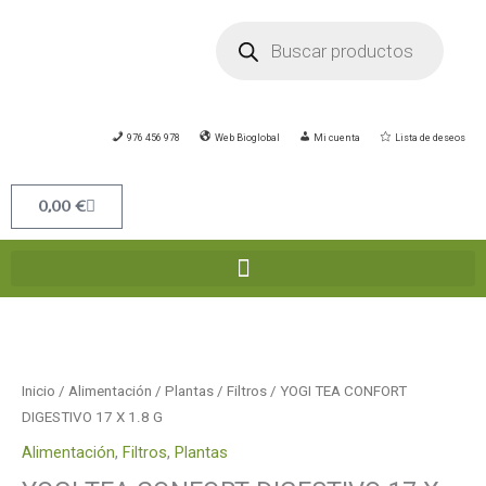
Ir
Búsqueda
de
al
productos
contenido
976 456 978
Web Bioglobal
Mi cuenta
Lista de deseos
Carrito
0,00
€
YOGI
TEA
CONFORT
Inicio
/
Alimentación
/
Plantas
/
Filtros
/ YOGI TEA CONFORT
DIGESTIVO
DIGESTIVO 17 X 1.8 G
17
Alimentación
,
Filtros
,
Plantas
X