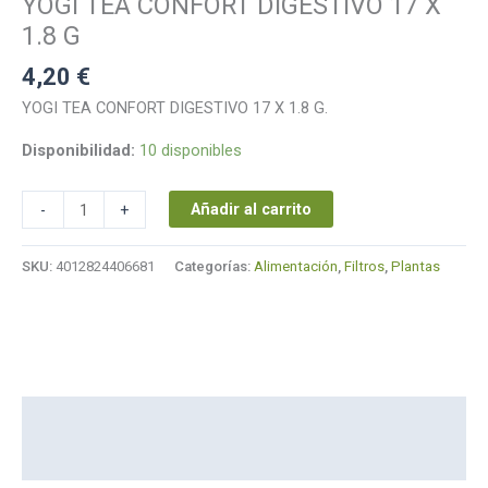
YOGI TEA CONFORT DIGESTIVO 17 X
1.8
G
1.8 G
cantidad
4,20
€
YOGI TEA CONFORT DIGESTIVO 17 X 1.8 G.
Disponibilidad:
10 disponibles
Añadir al carrito
-
+
SKU:
4012824406681
Categorías:
Alimentación
,
Filtros
,
Plantas
Descripción
Marca