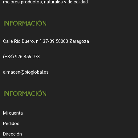
o
r
mejores productos, naturales y de calidad.
k
a
m
INFORMACIÓN
Calle Río Duero, n.º 37-39 50003 Zaragoza
(+34) 976 456 978
almacen@bioglobal.es
INFORMACIÓN
Mi cuenta
Pedidos
Dirección