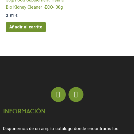
Bio Kidney Cleaner -ECO- 30g
2,81
€
Añadir al carrito
F
I
a
n
c
s
INFORMACIÓN
e
t
b
a
o
g
Disponemos de un amplio catálogo donde encontrarás los