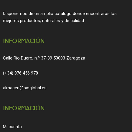
b
a
o
g
Disponemos de un amplio catálogo donde encontrarás los
o
r
mejores productos, naturales y de calidad.
k
a
m
INFORMACIÓN
Calle Río Duero, n.º 37-39 50003 Zaragoza
(+34) 976 456 978
almacen@bioglobal.es
INFORMACIÓN
Mi cuenta