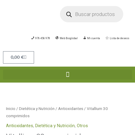
Ir
Búsqueda
de
al
productos
contenido
976 456 978
Web Bioglobal
Mi cuenta
Lista de deseos
Carrito
0,00
€
Inicio
/
Dietética y Nutrición
/
Antioxidantes
/ Vitallium 30
comprimidos
Antioxidantes
,
Dietética y Nutrición
,
Otros