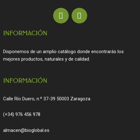
F
I
a
n
c
s
INFORMACIÓN
e
t
b
a
o
g
Disponemos de un amplio catálogo donde encontrarás los
o
r
mejores productos, naturales y de calidad.
k
a
m
INFORMACIÓN
Calle Río Duero, n.º 37-39 50003 Zaragoza
(+34) 976 456 978
almacen@bioglobal.es