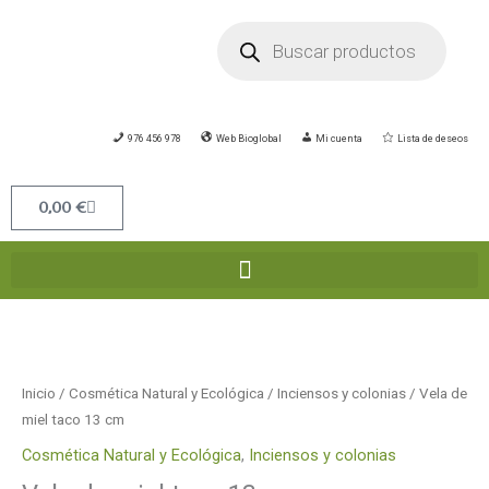
Ir
Búsqueda
de
al
productos
contenido
976 456 978
Web Bioglobal
Mi cuenta
Lista de deseos
Carrito
0,00
€
Inicio
/
Cosmética Natural y Ecológica
/
Inciensos y colonias
/ Vela de
miel taco 13 cm
Cosmética Natural y Ecológica
,
Inciensos y colonias