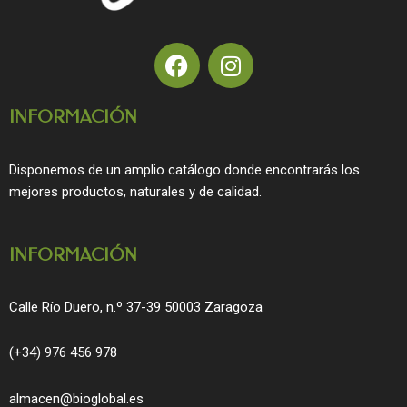
F
I
a
n
c
s
INFORMACIÓN
e
t
b
a
o
g
Disponemos de un amplio catálogo donde encontrarás los
o
r
mejores productos, naturales y de calidad.
k
a
m
INFORMACIÓN
Calle Río Duero, n.º 37-39 50003 Zaragoza
(+34) 976 456 978
almacen@bioglobal.es