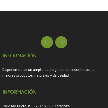
F
I
a
n
c
s
INFORMACIÓN
e
t
b
a
o
g
Disponemos de un amplio catálogo donde encontrarás los
o
r
mejores productos, naturales y de calidad.
k
a
m
INFORMACIÓN
Calle Río Duero, n.º 37-39 50003 Zaragoza