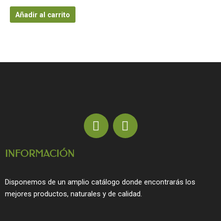
Añadir al carrito
F
I
a
n
c
s
INFORMACIÓN
e
t
b
a
o
g
Disponemos de un amplio catálogo donde encontrarás los
o
r
mejores productos, naturales y de calidad.
k
a
m