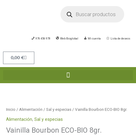
Ir
Búsqueda
de
al
productos
contenido
976 456 978
Web Bioglobal
Mi cuenta
Lista de deseos
Carrito
0,00
€
Vainilla
Bourbon
ECO-
Inicio
/
Alimentación
/
Sal y especias
/ Vainilla Bourbon ECO-BIO 8gr.
BIO
Alimentación
,
Sal y especias
8gr.
Vainilla Bourbon ECO-BIO 8gr.
cantidad