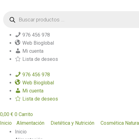
Ir
Búsqueda
al
de
contenido
productos
976 456 978
Web Bioglobal
Mi cuenta
Lista de deseos
976 456 978
Web Bioglobal
Mi cuenta
Lista de deseos
0,00
€
0
Carrito
Inicio
Alimentación
Dietética y Nutrición
Cosmética Natura
Inicio