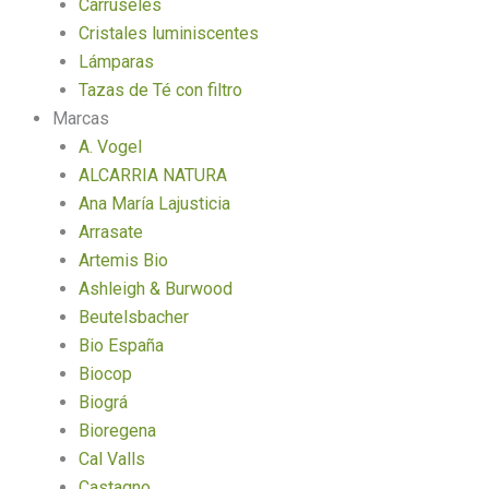
Carruseles
Cristales luminiscentes
Lámparas
Tazas de Té con filtro
Marcas
A. Vogel
ALCARRIA NATURA
Ana María Lajusticia
Arrasate
Artemis Bio
Ashleigh & Burwood
Beutelsbacher
Bio España
Biocop
Biográ
Bioregena
Cal Valls
Castagno