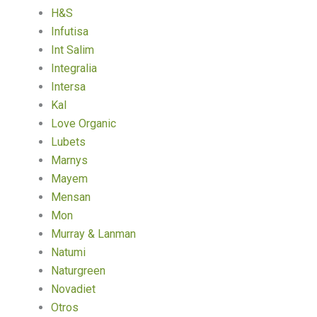
H&S
Infutisa
Int Salim
Integralia
Intersa
Kal
Love Organic
Lubets
Marnys
Mayem
Mensan
Mon
Murray & Lanman
Natumi
Naturgreen
Novadiet
Otros