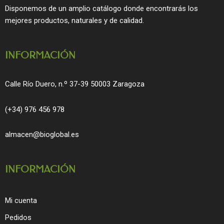
o
g
Disponemos de un amplio catálogo donde encontrarás los
o
r
mejores productos, naturales y de calidad.
k
a
m
INFORMACIÓN
Calle Río Duero, n.º 37-39 50003 Zaragoza
(+34) 976 456 978
almacen@bioglobal.es
INFORMACIÓN
Mi cuenta
Pedidos