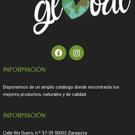
F
I
a
n
c
s
INFORMACIÓN
e
t
b
a
o
g
Disponemos de un amplio catálogo donde encontrarás los
o
r
mejores productos, naturales y de calidad.
k
a
m
INFORMACIÓN
Calle Río Duero, n.º 37-39 50003 Zaragoza