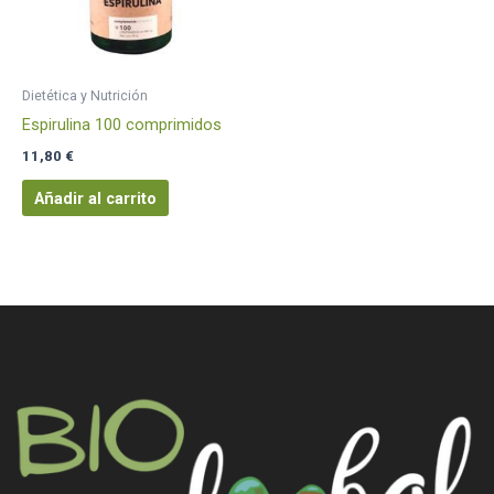
Dietética y Nutrición
Espirulina 100 comprimidos
11,80
€
Añadir al carrito