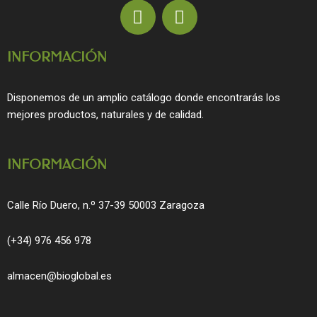
F
I
a
n
c
s
INFORMACIÓN
e
t
b
a
o
g
Disponemos de un amplio catálogo donde encontrarás los
o
r
mejores productos, naturales y de calidad.
k
a
m
INFORMACIÓN
Calle Río Duero, n.º 37-39 50003 Zaragoza
(+34) 976 456 978
almacen@bioglobal.es