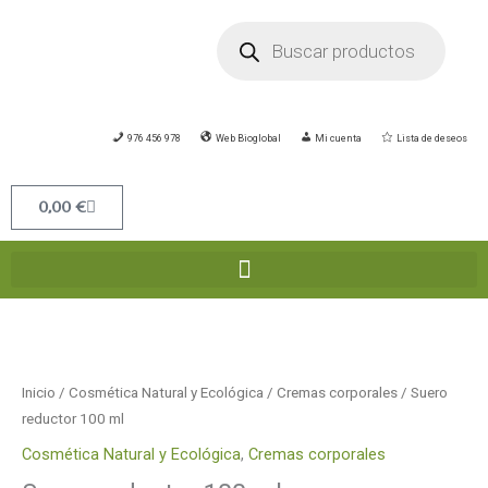
Ir
Búsqueda
de
al
productos
contenido
976 456 978
Web Bioglobal
Mi cuenta
Lista de deseos
Carrito
0,00
€
Suero
reductor
100
Inicio
/
Cosmética Natural y Ecológica
/
Cremas corporales
/ Suero
ml
reductor 100 ml
cantidad
Cosmética Natural y Ecológica
,
Cremas corporales