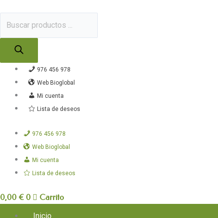
Ir
Búsqueda
al
de
contenido
productos
976 456 978
Web Bioglobal
Mi cuenta
Lista de deseos
976 456 978
Web Bioglobal
Mi cuenta
Lista de deseos
0,00
€
0
Carrito
Inicio