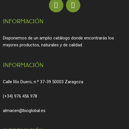
F
I
a
n
c
s
INFORMACIÓN
e
t
b
a
o
g
Disponemos de un amplio catálogo donde encontrarás los
o
r
mejores productos, naturales y de calidad.
k
a
m
INFORMACIÓN
Calle Río Duero, n.º 37-39 50003 Zaragoza
(+34) 976 456 978
almacen@bioglobal.es