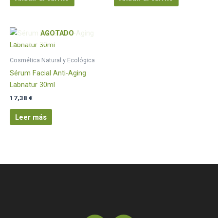
AGOTADO
Cosmética Natural y Ecológica
Sérum Facial Anti-Aging
Labnatur 30ml
17,38
€
Leer más