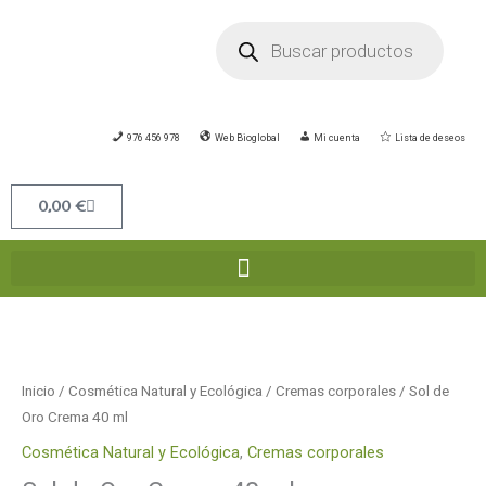
Ir
Búsqueda
de
al
productos
contenido
976 456 978
Web Bioglobal
Mi cuenta
Lista de deseos
Carrito
0,00
€
Inicio
/
Cosmética Natural y Ecológica
/
Cremas corporales
/ Sol de
Oro Crema 40 ml
Cosmética Natural y Ecológica
,
Cremas corporales