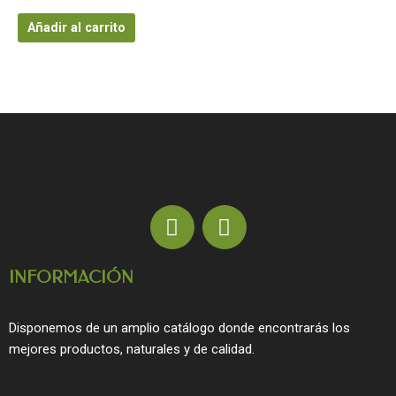
Añadir al carrito
F
I
a
n
c
s
INFORMACIÓN
e
t
b
a
o
g
Disponemos de un amplio catálogo donde encontrarás los
o
r
mejores productos, naturales y de calidad.
k
a
m