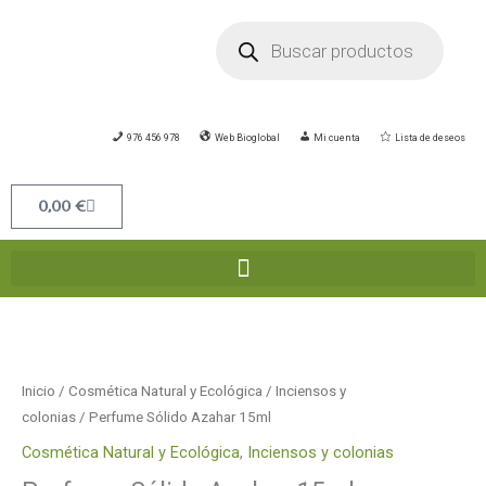
Ir
Búsqueda
de
al
productos
contenido
976 456 978
Web Bioglobal
Mi cuenta
Lista de deseos
Carrito
0,00
€
Perfume
Sólido
Azahar
Inicio
/
Cosmética Natural y Ecológica
/
Inciensos y
15ml
colonias
/ Perfume Sólido Azahar 15ml
cantidad
Cosmética Natural y Ecológica
,
Inciensos y colonias