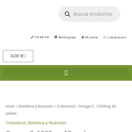
Ir
Búsqueda
de
al
productos
contenido
976 456 978
Web Bioglobal
Mi cuenta
Lista de deseos
Carrito
0,00
€
Omega
3,
1000mg
Inicio
/
Dietética y Nutrición
/
Colesterol
/ Omega 3, 1000mg 50
50
perlas
perlas
Colesterol
,
Dietética y Nutrición
cantidad