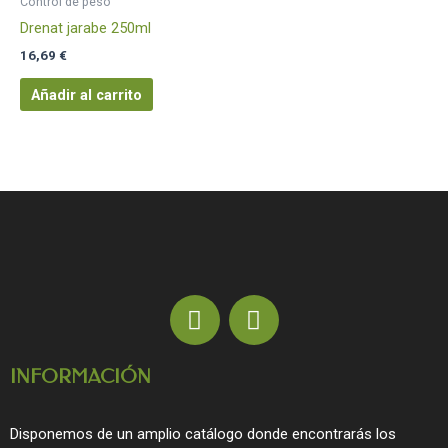
Control de peso
Drenat jarabe 250ml
16,69
€
Añadir al carrito
F
I
a
n
c
s
INFORMACIÓN
e
t
b
a
o
g
Disponemos de un amplio catálogo donde encontrarás los