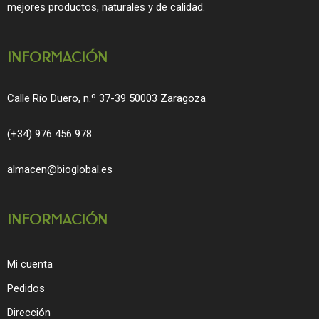
o
r
mejores productos, naturales y de calidad.
k
a
m
INFORMACIÓN
Calle Río Duero, n.º 37-39 50003 Zaragoza
(+34) 976 456 978
almacen@bioglobal.es
INFORMACIÓN
Mi cuenta
Pedidos
Dirección