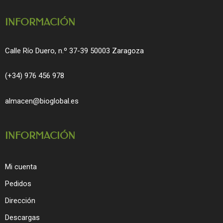
m
INFORMACIÓN
Calle Río Duero, n.º 37-39 50003 Zaragoza
(+34) 976 456 978
almacen@bioglobal.es
INFORMACIÓN
Mi cuenta
Pedidos
Dirección
Descargas