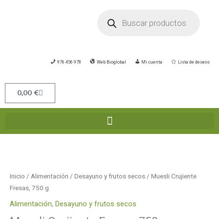
Ir
Búsqueda
de
al
productos
contenido
976 456 978
Web Bioglobal
Mi cuenta
Lista de deseos
Carrito
0,00
€
Muesli
Crujiente
Fresas,
Inicio
/
Alimentación
/
Desayuno y frutos secos
/ Muesli Crujiente
750
Fresas, 750 g
g
Alimentación
,
Desayuno y frutos secos
cantidad