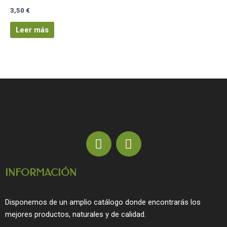
3,50
€
Leer más
F
I
a
n
c
s
INFORMACIÓN
e
t
b
a
o
g
Disponemos de un amplio catálogo donde encontrarás los
o
r
mejores productos, naturales y de calidad.
k
a