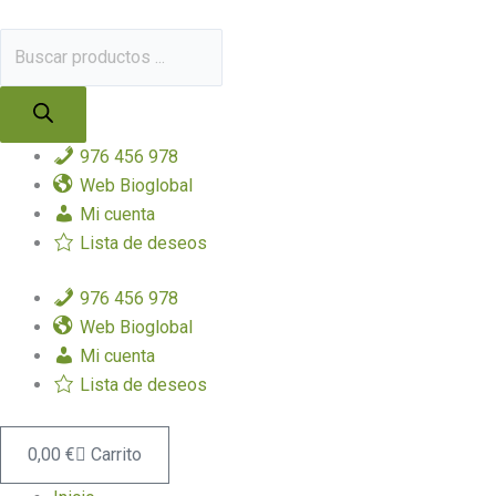
Ir
Búsqueda
Mermelada
al
de
de
contenido
productos
Ciruela
Eco
375g
cantidad
976 456 978
Web Bioglobal
Mi cuenta
Lista de deseos
976 456 978
Web Bioglobal
Mi cuenta
Lista de deseos
0,00
€
Carrito