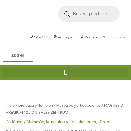
Ir
Búsqueda
de
al
productos
contenido
976 456 978
Web Bioglobal
Mi cuenta
Lista de deseos
Carrito
0,00
€
MAGNESIO
PREMIUM
120
Inicio
/
Dietética y Nutrición
/
Músculos y articulaciones
/ MAGNESIO
C
PREMIUM 120 C 5 SALES ZENTRUM
5
Dietética y Nutrición
,
Músculos y articulaciones
,
Otros
SALES