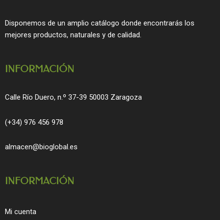
b
a
o
g
Disponemos de un amplio catálogo donde encontrarás los
o
r
mejores productos, naturales y de calidad.
k
a
m
INFORMACIÓN
Calle Río Duero, n.º 37-39 50003 Zaragoza
(+34) 976 456 978
almacen@bioglobal.es
INFORMACIÓN
Mi cuenta