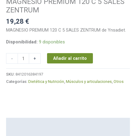
MAGNESIO PREMIUM 120 C 5 SALES
ZENTRUM
cantidad
ZENTRUM
19,28
€
MAGNESIO PREMIUM 120 C 5 SALES ZENTRUM de Ynsadiet.
Disponibilidad:
9 disponibles
Añadir al carrito
-
+
SKU:
8412016384197
Categorías:
Dietética y Nutrición
,
Músculos y articulaciones
,
Otros
Descripción
Marca