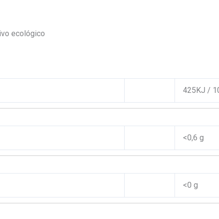
tivo ecológico
425KJ / 1
<0,6 g
<0 g