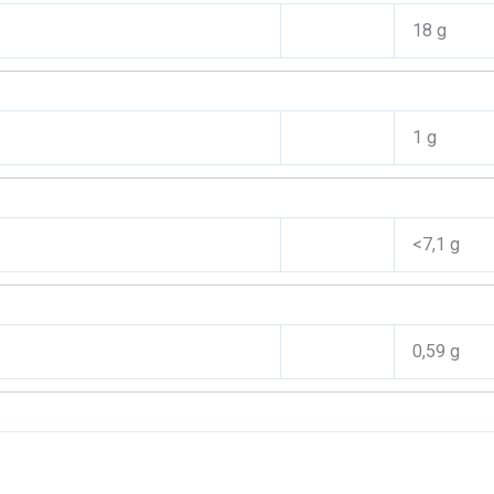
18 g
1 g
<7,1 g
0,59 g