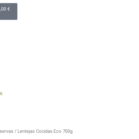
arrito
0,00
€
0
s
servas
/ Lentejas Cocidas Eco 700g