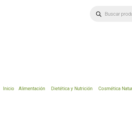
Ir
Búsqueda
de
al
productos
contenido
Inicio
Alimentación
Dietética y Nutrición
Cosmética Natur