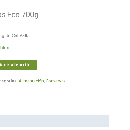
as Eco 700g
g de Cal Valls.
ibles
adir al carrito
tegorías:
Alimentación
,
Conservas