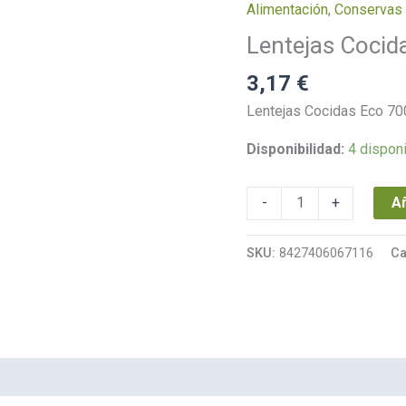
Alimentación
,
Conservas
Eco
Lentejas Cocid
700g
cantidad
3,17
€
Lentejas Cocidas Eco 700
Disponibilidad:
4 dispon
Añ
-
+
SKU:
8427406067116
Ca