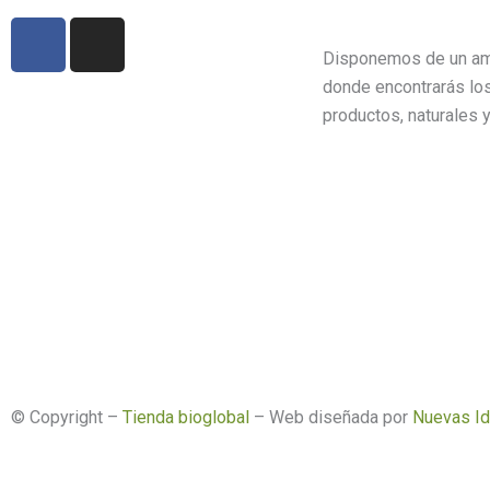
F
I
a
n
Disponemos de un am
c
s
donde encontrarás lo
e
t
productos, naturales y
b
a
o
g
o
r
k
a
m
© Copyright –
Tienda bioglobal
– Web diseñada por
Nuevas I