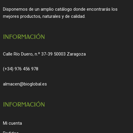
b
a
o
g
Disponemos de un amplio catálogo donde encontrarás los
o
r
mejores productos, naturales y de calidad.
k
a
m
INFORMACIÓN
Calle Río Duero, n.º 37-39 50003 Zaragoza
(+34) 976 456 978
almacen@bioglobal.es
INFORMACIÓN
Mi cuenta