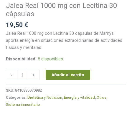
30
Jalea Real 1000 mg con Lecitina 30
cápsulas
cápsulas
cantidad
19,50
€
Jalea Real 1000 mg con Lecitina 30 cápsulas de Marnys
aporta energía en situaciones extraordinarias de actividades
físicas y mentales.
Disponibilidad:
5 disponibles
Añadir al carrito
-
+
SKU:
8410885070982
Categorías:
Dietética y Nutrición
,
Energía y vitalidad
,
Otros
,
Sistema inmunitario