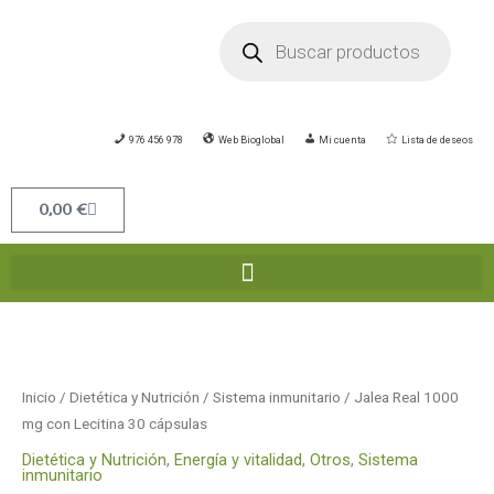
Ir
Búsqueda
de
al
productos
contenido
976 456 978
Web Bioglobal
Mi cuenta
Lista de deseos
Carrito
0,00
€
Jalea
Real
1000
Inicio
/
Dietética y Nutrición
/
Sistema inmunitario
/ Jalea Real 1000
mg
mg con Lecitina 30 cápsulas
con
Dietética y Nutrición
,
Energía y vitalidad
,
Otros
,
Sistema
Lecitina
inmunitario