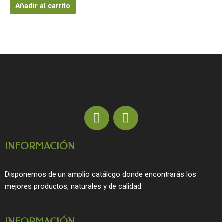
Añadir al carrito
F
I
a
n
c
s
INFORMACIÓN
e
t
b
a
o
g
Disponemos de un amplio catálogo donde encontrarás los
o
r
mejores productos, naturales y de calidad.
k
a
m
INFORMACIÓN