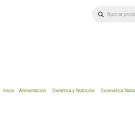
Ir
Búsqueda
de
al
productos
contenido
Inicio
Alimentación
Dietética y Nutrición
Cosmética Natur