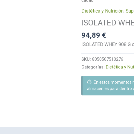
cacao
Dietética y Nutrición
,
Sup
ISOLATED WHE
94,89
€
ISOLATED WHEY 908 G cac
SKU:
8050507510276
Categorías:
Dietética y Nut
⏱️
En estos momentos no
almacén es para dentro d