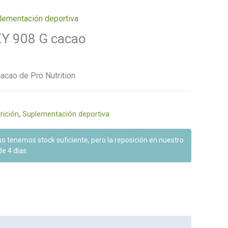
lementación deportiva
Y 908 G cacao
ao de Pro Nutrition.
rición
,
Suplementación deportiva
 tenemos stock suficiente, pero la reposición en nuestro
e 4 días.