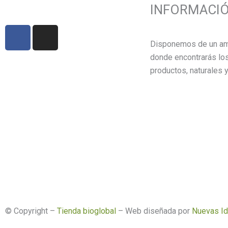
INFORMACI
F
I
a
n
Disponemos de un am
c
s
donde encontrarás lo
e
t
productos, naturales y
b
a
o
g
o
r
k
a
m
© Copyright –
Tienda bioglobal
– Web diseñada por
Nuevas I