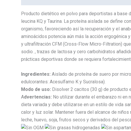
Producto dietético en polvo para deportistas a base
leucina KQ y Taurina. La proteína aislada se define 
organismo, favoreciendo así la recuperación y el anab
aminoácidos potencia aún más la acción ergogénica y 
y ultrafiltración CFM (Cross-Flow Micro-Filtration) q
sodio. , trazas de lactosa y cero carbohidratos añadi
prácticas deportivas donde se requiera fortalecimien
Ingredientes:
Aislado de proteína de suero por micro
edulcorantes: Acesulfamo K y Sucralosa).
Modo de uso:
Disolver 2 cacitos (30 g) de producto 
A
dvertencias:
No utilizar durante el embarazo ni en 
dieta variada y debe utilizarse en un estilo de vida s
calor y luz solar. Mantener fuera del alcance de niño
leche, huevo, soja, frutos secos y derivados del pesc