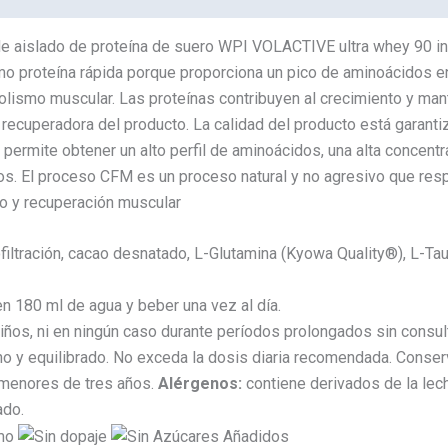
 de aislado de proteína de suero WPI VOLACTIVE ultra whey 90 
como proteína rápida porque proporciona un pico de aminoácidos 
olismo muscular. Las proteínas contribuyen al crecimiento y man
recuperadora del producto. La calidad del producto está garanti
ue permite obtener un alto perfil de aminoácidos, una alta concen
dos. El proceso CFM es un proceso natural y no agresivo que respe
to y recuperación muscular
filtración, cacao desnatado, L-Glutamina (Kyowa Quality®), L-Tau
en 180 ml de agua y beber una vez al día.
niños, ni en ningún caso durante períodos prolongados sin consul
ano y equilibrado. No exceda la dosis diaria recomendada. Conser
s menores de tres años.
Alérgenos:
contiene derivados de la lec
ado.