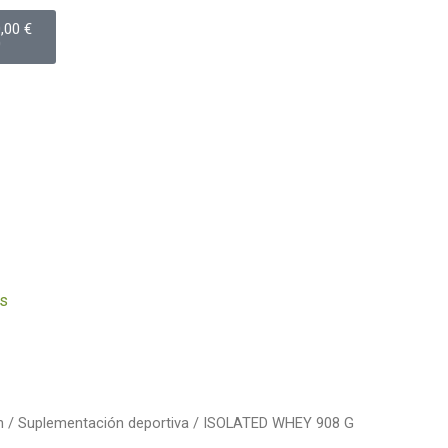
arrito
0,00
€
0
s
n
/
Suplementación deportiva
/ ISOLATED WHEY 908 G