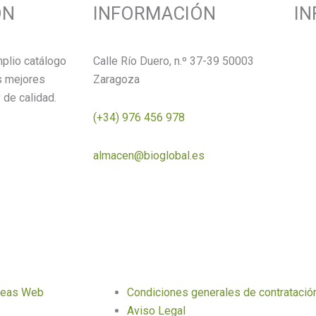
ÓN
INFORMACIÓN
I
plio catálogo
Calle Río Duero, n.º 37-39 50003
s mejores
Zaragoza
 de calidad.
(+34) 976 456 978
almacen@bioglobal.es
deas Web
Condiciones generales de contratació
Aviso Legal