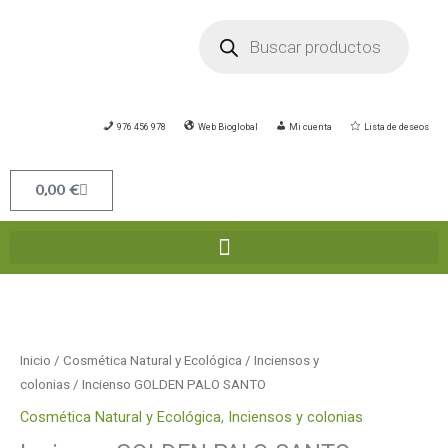
Ir
Búsqueda
de
al
productos
contenido
976 456 978
Web Bioglobal
Mi cuenta
Lista de deseos
Carrito
0,00
€
Inicio
/
Cosmética Natural y Ecológica
/
Inciensos y
colonias
/ Incienso GOLDEN PALO SANTO
Cosmética Natural y Ecológica
,
Inciensos y colonias