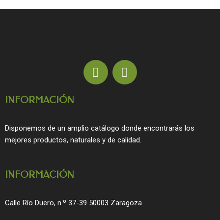
F
I
a
n
c
s
INFORMACIÓN
e
t
b
a
o
g
Disponemos de un amplio catálogo donde encontrarás los
o
r
mejores productos, naturales y de calidad.
k
a
m
INFORMACIÓN
Calle Río Duero, n.º 37-39 50003 Zaragoza