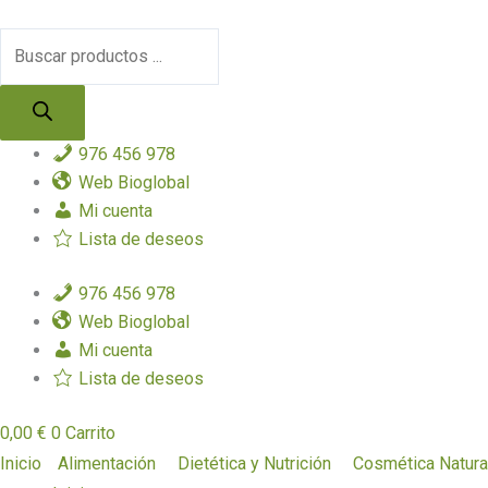
Ir
Búsqueda
al
de
contenido
productos
976 456 978
Web Bioglobal
Mi cuenta
Lista de deseos
976 456 978
Web Bioglobal
Mi cuenta
Lista de deseos
0,00
€
0
Carrito
Inicio
Alimentación
Dietética y Nutrición
Cosmética Natura