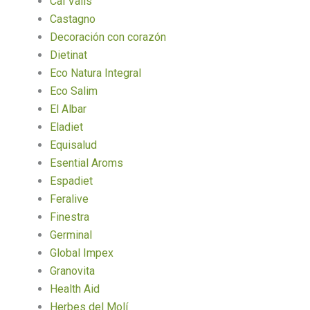
Cal Valls
Castagno
Decoración con corazón
Dietinat
Eco Natura Integral
Eco Salim
El Albar
Eladiet
Equisalud
Esential Aroms
Espadiet
Feralive
Finestra
Germinal
Global Impex
Granovita
Health Aid
Herbes del Molí