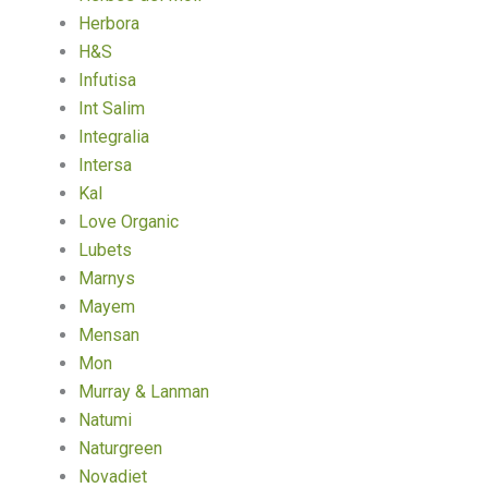
Herbora
H&S
Infutisa
Int Salim
Integralia
Intersa
Kal
Love Organic
Lubets
Marnys
Mayem
Mensan
Mon
Murray & Lanman
Natumi
Naturgreen
Novadiet