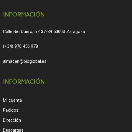
k
a
m
INFORMACIÓN
Calle Río Duero, n.º 37-39 50003 Zaragoza
(+34) 976 456 978
almacen@bioglobal.es
INFORMACIÓN
Mi cuenta
Pedidos
Dirección
Descargas