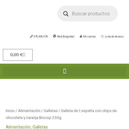
Ir
Búsqueda
de
al
productos
contenido
976 456 978
Web Bioglobal
Mi cuenta
Lista de deseos
Carrito
0,00
€
Galleta
de
t.espelta
con
Inicio
/
Alimentación
/
Galletas
/ Galleta de t.espelta con chips de
chips
chocolate y naranja Biocop 250g
de
Alimentación
,
Galletas