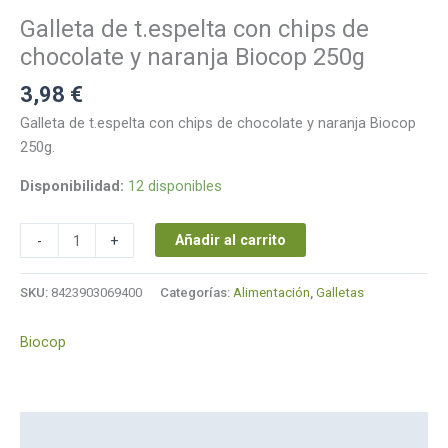
chocolate
Galleta de t.espelta con chips de
y
naranja
chocolate y naranja Biocop 250g
Biocop
3,98
€
250g
cantidad
Galleta de t.espelta con chips de chocolate y naranja Biocop
250g.
Disponibilidad:
12 disponibles
Añadir al carrito
-
+
SKU:
8423903069400
Categorías:
Alimentación
,
Galletas
Biocop
Descripción