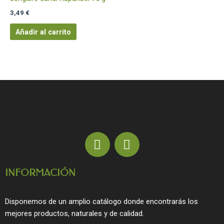
3,49
€
Añadir al carrito
F
I
a
n
c
s
INFORMACIÓN
e
t
b
a
o
g
Disponemos de un amplio catálogo donde encontrarás los
o
r
mejores productos, naturales y de calidad.