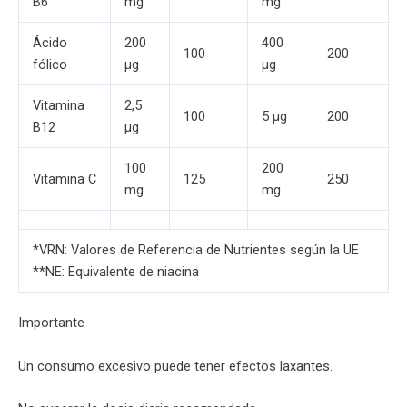
B6
mg
mg
Ácido
200
400
100
200
fólico
µg
µg
Vitamina
2,5
100
5 µg
200
B12
µg
100
200
Vitamina C
125
250
mg
mg
*VRN: Valores de Referencia de Nutrientes según la UE
**NE: Equivalente de niacina
Importante
Un consumo excesivo puede tener efectos laxantes.