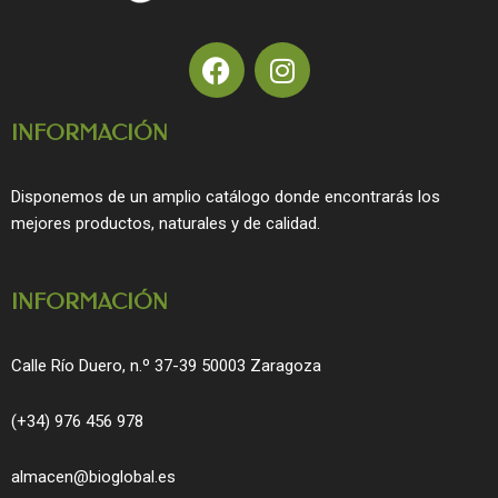
F
I
a
n
c
s
INFORMACIÓN
e
t
b
a
o
g
Disponemos de un amplio catálogo donde encontrarás los
o
r
mejores productos, naturales y de calidad.
k
a
m
INFORMACIÓN
Calle Río Duero, n.º 37-39 50003 Zaragoza
(+34) 976 456 978
almacen@bioglobal.es