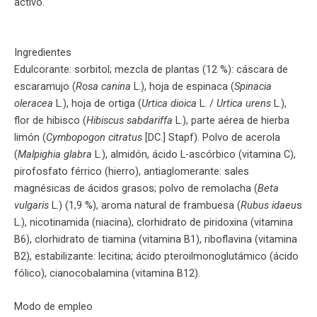
activo.
Ingredientes
Edulcorante: sorbitol; mezcla de plantas (12 %): cáscara de
escaramujo (
Rosa canina
L.), hoja de espinaca (
Spinacia
oleracea
L.), hoja de ortiga (
Urtica dioica
L. /
Urtica urens
L.),
flor de hibisco (
Hibiscus sabdariffa
L.), parte aérea de hierba
limón (
Cymbopogon citratus
[DC.] Stapf). Polvo de acerola
(
Malpighia glabra
L.), almidón, ácido L-ascórbico (vitamina C),
pirofosfato férrico (hierro), antiaglomerante: sales
magnésicas de ácidos grasos; polvo de remolacha (
Beta
vulgaris
L.) (1,9 %), aroma natural de frambuesa (
Rubus idaeu
s
L.), nicotinamida (niacina), clorhidrato de piridoxina (vitamina
B6), clorhidrato de tiamina (vitamina B1), riboflavina (vitamina
B2), estabilizante: lecitina; ácido pteroilmonoglutámico (ácido
fólico), cianocobalamina (vitamina B12).
Modo de empleo