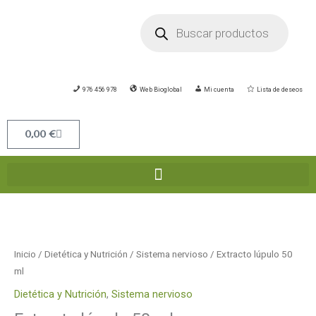
Ir
Búsqueda
de
al
productos
contenido
976 456 978
Web Bioglobal
Mi cuenta
Lista de deseos
Carrito
0,00
€
Extracto
lúpulo
50
Inicio
/
Dietética y Nutrición
/
Sistema nervioso
/ Extracto lúpulo 50
ml
ml
cantidad
Dietética y Nutrición
,
Sistema nervioso