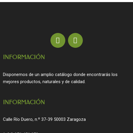
F
I
a
n
c
s
INFORMACIÓN
e
t
b
a
o
g
Disponemos de un amplio catálogo donde encontrarás los
o
r
mejores productos, naturales y de calidad.
k
a
m
INFORMACIÓN
Calle Río Duero, n.º 37-39 50003 Zaragoza