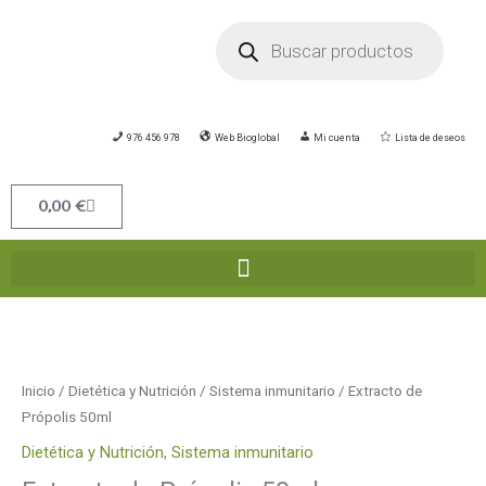
Ir
Búsqueda
de
al
productos
contenido
976 456 978
Web Bioglobal
Mi cuenta
Lista de deseos
Carrito
0,00
€
Extracto
de
Própolis
Inicio
/
Dietética y Nutrición
/
Sistema inmunitario
/ Extracto de
50ml
Própolis 50ml
cantidad
Dietética y Nutrición
,
Sistema inmunitario