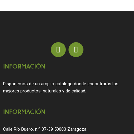
F
I
a
n
c
s
INFORMACIÓN
e
t
b
a
o
g
Disponemos de un amplio catálogo donde encontrarás los
o
r
mejores productos, naturales y de calidad.
k
a
m
INFORMACIÓN
Calle Río Duero, n.º 37-39 50003 Zaragoza