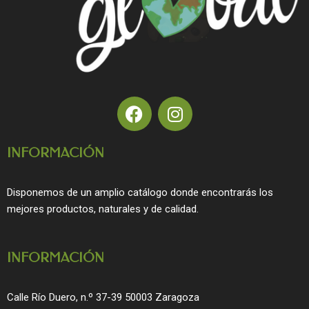
F
I
a
n
c
s
INFORMACIÓN
e
t
b
a
o
g
Disponemos de un amplio catálogo donde encontrarás los
o
r
mejores productos, naturales y de calidad.
k
a
m
INFORMACIÓN
Calle Río Duero, n.º 37-39 50003 Zaragoza