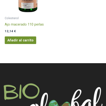
Colesterol
Ajo macerado 110 perlas
12,14
€
Añadir al carrito