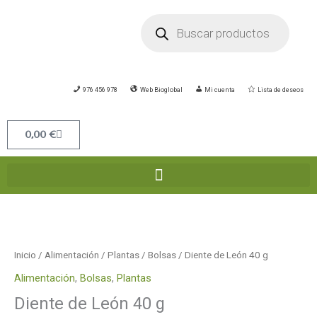
Ir
Búsqueda
de
al
productos
contenido
976 456 978
Web Bioglobal
Mi cuenta
Lista de deseos
Carrito
0,00
€
Diente
de
León
Inicio
/
Alimentación
/
Plantas
/
Bolsas
/ Diente de León 40 g
40
Alimentación
,
Bolsas
,
Plantas
g
Diente de León 40 g
cantidad