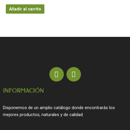
Añadir al carrito
F
I
a
n
c
s
INFORMACIÓN
e
t
b
a
o
g
Disponemos de un amplio catálogo donde encontrarás los
o
r
mejores productos, naturales y de calidad.
k
a
m