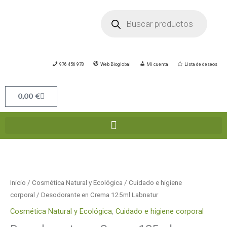
Ir
Búsqueda
de
al
productos
contenido
976 456 978
Web Bioglobal
Mi cuenta
Lista de deseos
Carrito
0,00
€
Desodorante
en
Crema
Inicio
/
Cosmética Natural y Ecológica
/
Cuidado e higiene
125ml
corporal
/ Desodorante en Crema 125ml Labnatur
Labnatur
Cosmética Natural y Ecológica
,
Cuidado e higiene corporal
cantidad