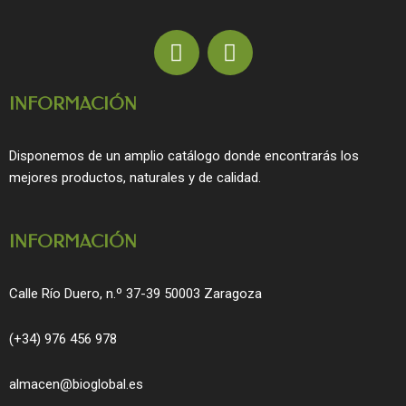
F
I
a
n
c
s
INFORMACIÓN
e
t
b
a
o
g
Disponemos de un amplio catálogo donde encontrarás los
o
r
mejores productos, naturales y de calidad.
k
a
m
INFORMACIÓN
Calle Río Duero, n.º 37-39 50003 Zaragoza
(+34) 976 456 978
almacen@bioglobal.es