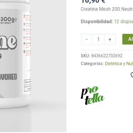
16,90
€
Creatina Mesh 200 Neutra
Disponibilidad:
12 dispo
Añ
-
+
SKU:
8436622732692
Categorías:
Dietética y Nut