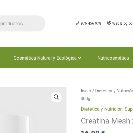
976 456 978
Web Bioglob
Cosmética Natural y Ecológica
Nutricosmética
Creatina
Inicio
/
Dietética y Nutrició
Mesh
300g
200
Dietética y Nutrición
,
Sup
Neutra
Creatina Mesh
300g
cantidad