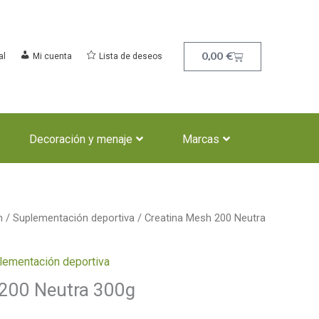
Carrito
0,00
€
al
Mi cuenta
Lista de deseos
Decoración y menaje
Marcas
n
/
Suplementación deportiva
/ Creatina Mesh 200 Neutra
lementación deportiva
 200 Neutra 300g