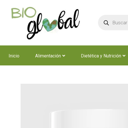
Ir
al
Búsqueda
contenido
de
productos
Inicio
Alimentación
Dietética y Nutrición