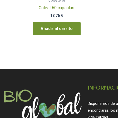
Colesterol
Colest 60 cápsulas
18,76
€
Añadir al carrito
INFORMACI
Disponemos de u
encontrarás los 
y de calidad.