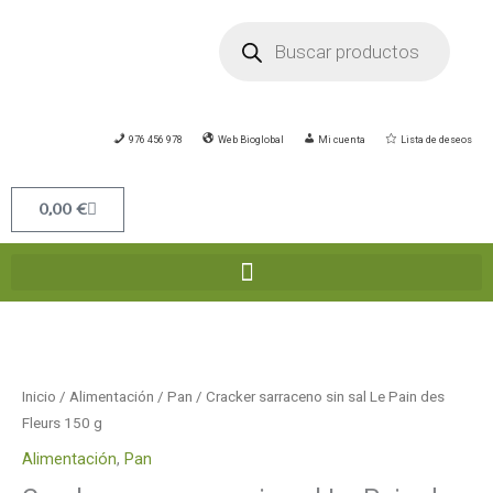
Ir
Búsqueda
de
al
productos
contenido
976 456 978
Web Bioglobal
Mi cuenta
Lista de deseos
Carrito
0,00
€
Cracker
sarraceno
sin
Inicio
/
Alimentación
/
Pan
/ Cracker sarraceno sin sal Le Pain des
sal
Fleurs 150 g
Le
Alimentación
,
Pan
Pain