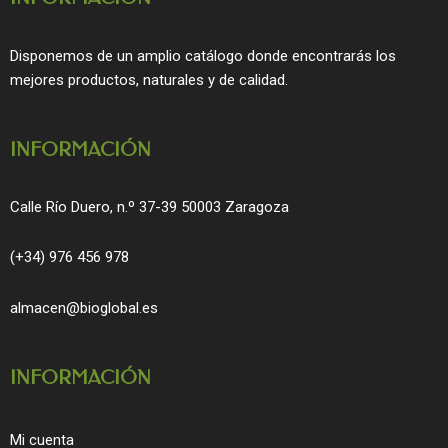
e
t
b
a
o
g
Disponemos de un amplio catálogo donde encontrarás los
o
r
mejores productos, naturales y de calidad.
k
a
m
INFORMACIÓN
Calle Río Duero, n.º 37-39 50003 Zaragoza
(+34) 976 456 978
almacen@bioglobal.es
INFORMACIÓN
Mi cuenta