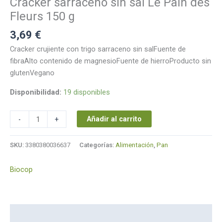
Cracker sarraceno sin sal Le Pain des
des
Fleurs
Fleurs 150 g
150
3,69
€
g
cantidad
Cracker crujiente con trigo sarraceno sin salFuente de
fibraAlto contenido de magnesioFuente de hierroProducto sin
glutenVegano
Disponibilidad:
19 disponibles
Añadir al carrito
-
+
SKU:
3380380036637
Categorías:
Alimentación
,
Pan
Biocop
Descripción