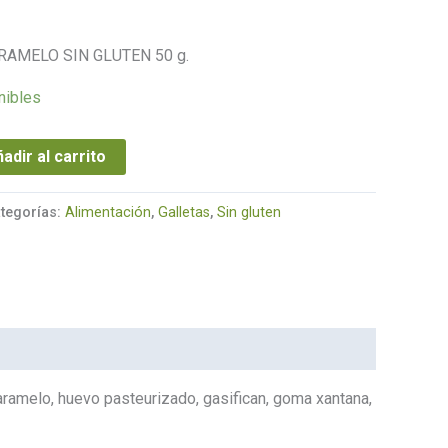
AMELO SIN GLUTEN 50 g.
nibles
adir al carrito
tegorías:
Alimentación
,
Galletas
,
Sin gluten
caramelo, huevo pasteurizado, gasifican, goma xantana,