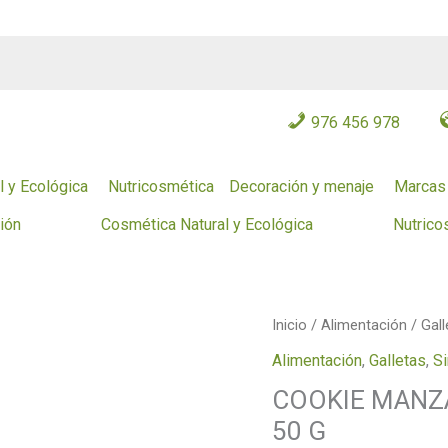
976 456 978
l y Ecológica
Nutricosmética
Decoración y menaje
Marcas
ción
Cosmética Natural y Ecológica
Nutrico
COOKIE
Inicio
/
Alimentación
/
Gall
MANZANA
Alimentación
,
Galletas
,
Si
Y
COOKIE MANZ
CARAMELO
50 G
SIN