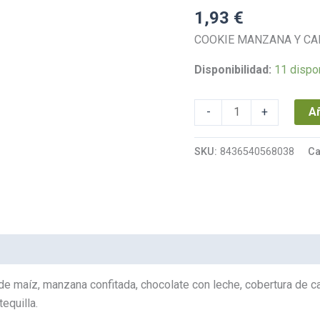
GLUTEN
1,93
€
50
COOKIE MANZANA Y CAR
G
cantidad
Disponibilidad:
11 dispo
Añ
-
+
SKU:
8436540568038
Ca
a de maíz, manzana confitada, chocolate con leche, cobertura de 
equilla.