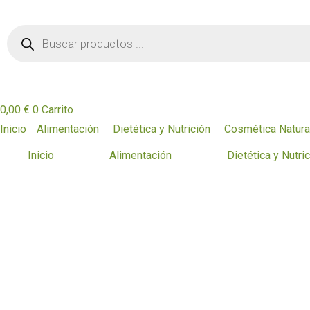
Ir
Búsqueda
al
de
contenido
productos
0,00
€
0
Carrito
Inicio
Alimentación
Dietética y Nutrición
Cosmética Natura
Inicio
Alimentación
Dietética y Nutri