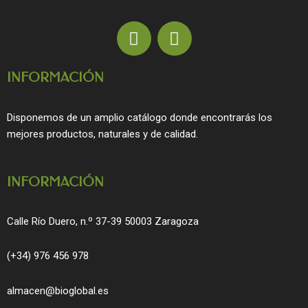
F
I
a
n
c
s
INFORMACIÓN
e
t
b
a
o
g
Disponemos de un amplio catálogo donde encontrarás los
o
r
mejores productos, naturales y de calidad.
k
a
m
INFORMACIÓN
Calle Río Duero, n.º 37-39 50003 Zaragoza
(+34) 976 456 978
almacen@bioglobal.es