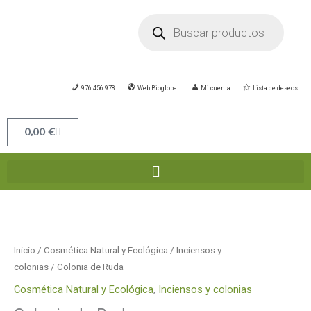
Ir
Búsqueda
de
al
productos
contenido
976 456 978
Web Bioglobal
Mi cuenta
Lista de deseos
Carrito
0,00
€
Inicio
/
Cosmética Natural y Ecológica
/
Inciensos y
colonias
/ Colonia de Ruda
Cosmética Natural y Ecológica
,
Inciensos y colonias