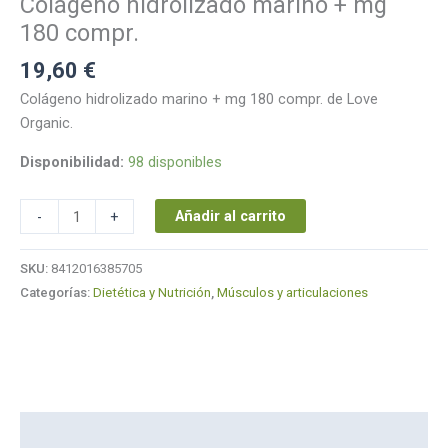
Colágeno hidrolizado marino + mg
compr.
cantidad
180 compr.
19,60
€
Colágeno hidrolizado marino + mg 180 compr. de Love
Organic.
Disponibilidad:
98 disponibles
Añadir al carrito
-
+
SKU:
8412016385705
Categorías:
Dietética y Nutrición
,
Músculos y articulaciones
Descripción