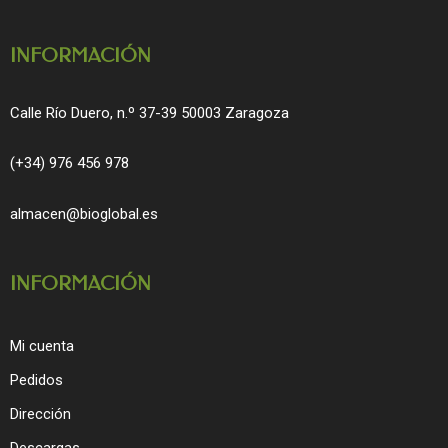
k
a
m
INFORMACIÓN
Calle Río Duero, n.º 37-39 50003 Zaragoza
(+34) 976 456 978
almacen@bioglobal.es
INFORMACIÓN
Mi cuenta
Pedidos
Dirección