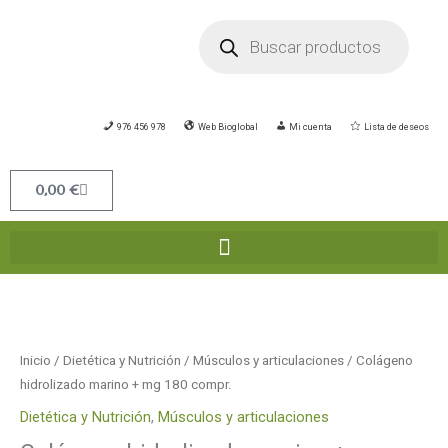
Ir
Búsqueda
de
al
productos
contenido
976 456 978
Web Bioglobal
Mi cuenta
Lista de deseos
Carrito
0,00
€
Colágeno
hidrolizado
marino
Inicio
/
Dietética y Nutrición
/
Músculos y articulaciones
/ Colágeno
+
hidrolizado marino + mg 180 compr.
mg
Dietética y Nutrición
,
Músculos y articulaciones
180