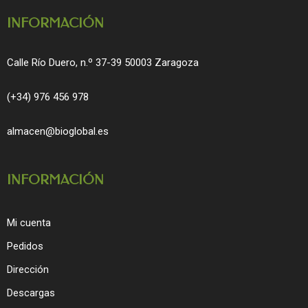
m
INFORMACIÓN
Calle Río Duero, n.º 37-39 50003 Zaragoza
(+34) 976 456 978
almacen@bioglobal.es
INFORMACIÓN
Mi cuenta
Pedidos
Dirección
Descargas