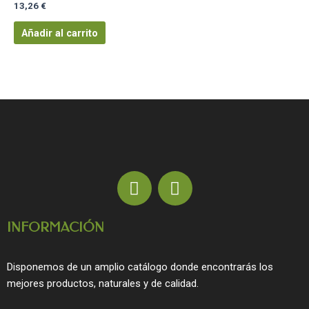
13,26
€
Añadir al carrito
F
I
a
n
c
s
INFORMACIÓN
e
t
b
a
o
g
Disponemos de un amplio catálogo donde encontrarás los
o
r
mejores productos, naturales y de calidad.
k
a