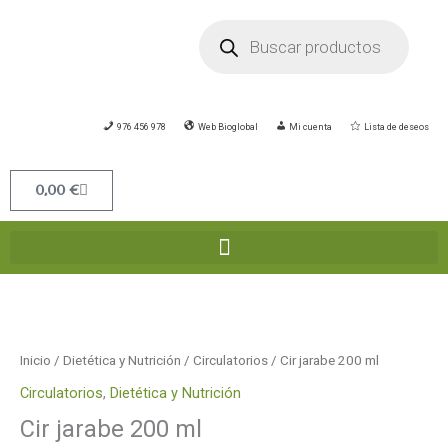
Ir
Búsqueda
de
al
productos
contenido
976 456 978
Web Bioglobal
Mi cuenta
Lista de deseos
Carrito
0,00
€
Inicio
/
Dietética y Nutrición
/
Circulatorios
/ Cir jarabe 200 ml
Circulatorios
,
Dietética y Nutrición
Cir jarabe 200 ml