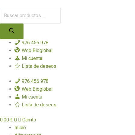
Ir
Búsqueda
al
de
contenido
productos
976 456 978
Web Bioglobal
Mi cuenta
Lista de deseos
976 456 978
Web Bioglobal
Mi cuenta
Lista de deseos
0,00
€
0
Carrito
Inicio