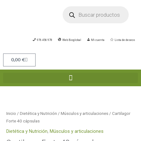
Ir
Búsqueda
de
al
productos
contenido
976 456 978
Web Bioglobal
Mi cuenta
Lista de deseos
Carrito
0,00
€
Cartilagor
Forte
40
Inicio
/
Dietética y Nutrición
/
Músculos y articulaciones
/ Cartilagor
cápsulas
Forte 40 cápsulas
cantidad
Dietética y Nutrición
,
Músculos y articulaciones