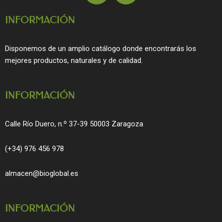
c
s
INFORMACIÓN
e
t
b
a
o
g
Disponemos de un amplio catálogo donde encontrarás los
o
r
mejores productos, naturales y de calidad.
k
a
m
INFORMACIÓN
Calle Río Duero, n.º 37-39 50003 Zaragoza
(+34) 976 456 978
almacen@bioglobal.es
INFORMACIÓN