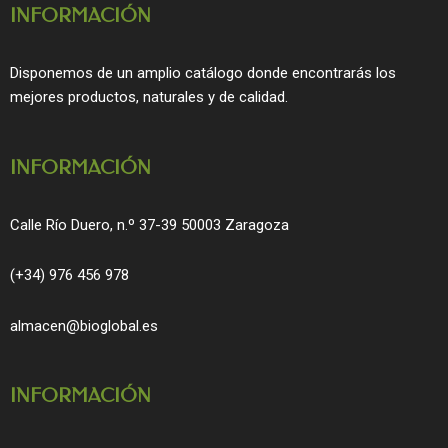
INFORMACIÓN
e
t
b
a
o
g
Disponemos de un amplio catálogo donde encontrarás los
o
r
mejores productos, naturales y de calidad.
k
a
m
INFORMACIÓN
Calle Río Duero, n.º 37-39 50003 Zaragoza
(+34) 976 456 978
almacen@bioglobal.es
INFORMACIÓN