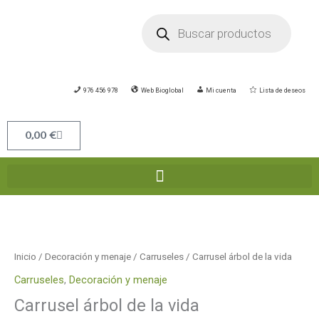
Ir
Búsqueda
de
al
productos
contenido
976 456 978
Web Bioglobal
Mi cuenta
Lista de deseos
Carrito
0,00
€
Carrusel
árbol
de
Inicio
/
Decoración y menaje
/
Carruseles
/ Carrusel árbol de la vida
la
Carruseles
,
Decoración y menaje
vida
Carrusel árbol de la vida
cantidad