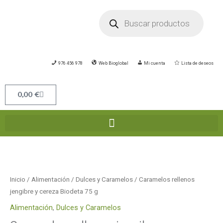
Ir
Búsqueda
de
al
productos
contenido
976 456 978
Web Bioglobal
Mi cuenta
Lista de deseos
Carrito
0,00
€
Caramelos
rellenos
jengibre
Inicio
/
Alimentación
/
Dulces y Caramelos
/ Caramelos rellenos
y
jengibre y cereza Biodeta 75 g
cereza
Alimentación
,
Dulces y Caramelos
Biodeta