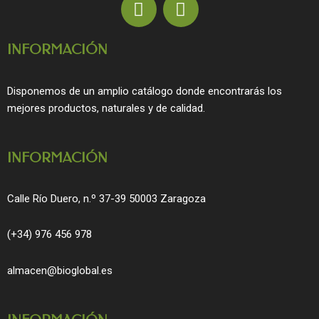
a
n
c
s
INFORMACIÓN
e
t
b
a
o
g
Disponemos de un amplio catálogo donde encontrarás los
o
r
mejores productos, naturales y de calidad.
k
a
m
INFORMACIÓN
Calle Río Duero, n.º 37-39 50003 Zaragoza
(+34) 976 456 978
almacen@bioglobal.es