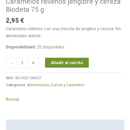
Caramelos rellenos jengibre y cereza
75
g
Biodeta 75 g
cantidad
2,95
€
Caramelos rellenos con una mezcla de jengibre y cereza. No
demasiado dulces.
Disponibilidad:
20 disponibles
Añadir al carrito
-
+
SKU:
4014522180207
Categorías:
Alimentación
,
Dulces y Caramelos
Biocop
Descripción