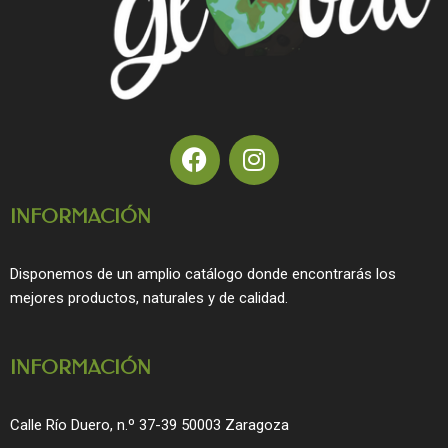
F
I
a
n
c
s
INFORMACIÓN
e
t
b
a
o
g
Disponemos de un amplio catálogo donde encontrarás los
o
r
mejores productos, naturales y de calidad.
k
a
m
INFORMACIÓN
Calle Río Duero, n.º 37-39 50003 Zaragoza