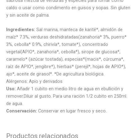
sabrosa mezcla de verduras y especies para tomar como
caldo o usar como condimento en guisos y sopas. Sin gluten
y sin aceite de palma.
Ingredientes:
Sal marina, manteca de karité*, almidón de
maíz* 7.3%, verduras deshidratadas(zanahoria* 3%, puerro*
3%, cebolla* 0.9%, chirivía*, tomate*), concentrado
vegetal(APIO*, zanahoria*, cebolla*), sirope de glucosa*,
caramelo* (azúcar tostada), especias*(macis*, cúrcuma*,
raíz de APIO*, jengibre*), hierbas* (perejil*, hojas de APIO*),
ajo*, aceite de girasol*. *De agricultura biológica.
Alérgenos:
Apio y derivados
Uso:
Añadir 1 cubito en medio litro de agua en ebullición y
remover.Diluir al gusto. Para una ración 1/2 cubito en 250ml.
de agua.
Conservación:
Conservar en lugar fresco y seco.
Productos relacionados