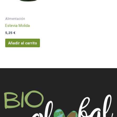
Alimentación
Estevia Molida
5,25
€
Añadir al carrito